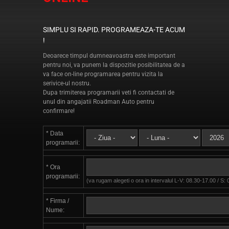
SIMPLU SI RAPID. PROGRAMEAZA-TE ACUM
!
Deoarece timpul dumneavoastra este important
pentru noi, va punem la dispozitie posibilitatea de a
va face on-line programarea pentru vizita la
serivice-ul nostru.
Dupa trimiterea programarii veti fi contactati de
unul din angajatii Roadman Auto pentru
confirmare!
* Data
programarii:
* Ora
programarii:
(va rugam alegeti o ora in intervalul L-V: 08.30-17.00 / S:
* Firma /
Nume: